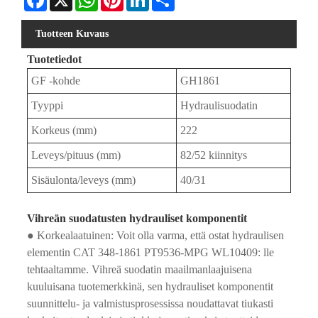
Tuotteen Kuvaus
Tuotetiedot
GF -kohde
GH1861
Tyyppi
Hydraulisuodatin
Korkeus (mm)
222
Leveys/pituus (mm)
82/52 kiinnitys
Sisäulonta/leveys (mm)
40/31
Vihreän suodatusten hydrauliset komponentit
● Korkealaatuinen: Voit olla varma, että ostat hydraulisen
elementin CAT 348-1861 PT9536-MPG WL10409: lle
tehtaaltamme. Vihreä suodatin maailmanlaajuisena
kuuluisana tuotemerkkinä, sen hydrauliset komponentit
suunnittelu- ja valmistusprosessissa noudattavat tiukasti