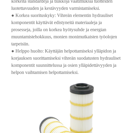
korkeita standardeja ja tiukkoja vaatimuksia tuotteiden
luotettavuuden ja kestävyyden varmistamiseksi.
● Korkea suorituskyky: Vihreän elementin hydrauliset
komponentit käyttävät edistyneitä materiaaleja ja
prosesseja, joilla on korkea hyötysuhde ja energian
muuntamistehokkuus, monien monimutkaisten työolojen
tarpeisiin.
● Helppo huolto: Käyttäjän helpottamiseksi ylläpidon ja
korjauksen suorittamiseksi vihreän suodatusten hydrauliset
komponentit suunnittelussa ja osien ylläpidettävyyden ja
helpon vaihtamisen helpottamiseksi.