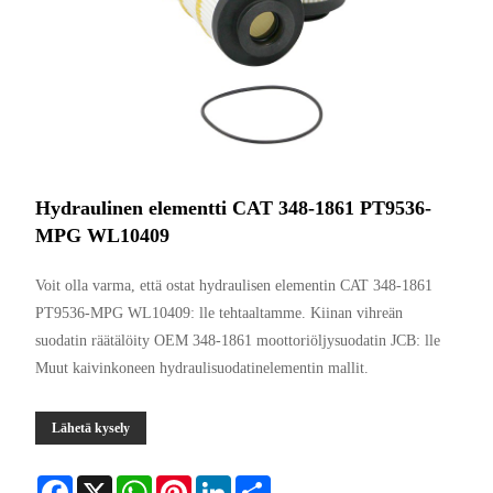
Hydraulinen elementti CAT 348-1861 PT9536-
MPG WL10409
Voit olla varma, että ostat hydraulisen elementin CAT 348-1861
PT9536-MPG WL10409: lle tehtaaltamme. Kiinan vihreän
suodatin räätälöity OEM 348-1861 moottoriöljysuodatin JCB: lle
Muut kaivinkoneen hydraulisuodatinelementin mallit.
Lähetä kysely
Facebook
X
WhatsApp
Pinterest
LinkedIn
Share