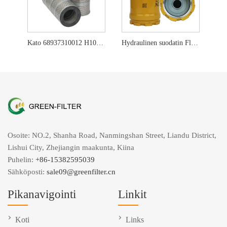
Kato 68937310012 H1015 P502184 hydraulinen elementti
Hydraulinen suodatin FleetGuard HF35516 SH60236
Osoite: NO.2, Shanha Road, Nanmingshan Street, Liandu District,
Lishui City, Zhejiangin maakunta, Kiina
Puhelin:
+86-15382595039
Sähköposti:
sale09@greenfilter.cn
Pikanavigointi
Linkit
Koti
Links