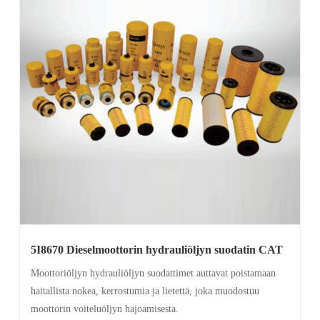
5I8670 Dieselmoottorin hydrauliöljyn suodatin CAT
Moottoriöljyn hydrauliöljyn suodattimet auttavat poistamaan
haitallista nokea, kerrostumia ja lietettä, joka muodostuu
moottorin voiteluöljyn hajoamisesta.