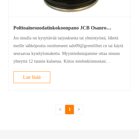
Polttoainesuodatinkokoonpano JCB Osanro
320/A7069 320A7069
Jos sinulla on kysyttävää tarjouksesta tai yhteistyöstä, lähetä
meille sähköpostia osoitteeseen sale09@greenfilter.cn tai käytä
seuraavaa kyselylomaketta. Myyntiedustajamme ottaa sinuun
yhteyttä 12 tunnin kuluessa. Kiitos mielenkiinnostasi
tuotteitamme kohtaan.
Lue lisää
<
1
>