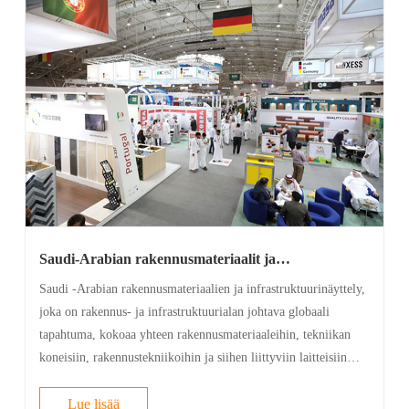
Saudi-Arabian rakennusmateriaalit ja
infrastruktuurinäyttely-"Suoda" trendi ja auttavat
Saudi -Arabian rakennusmateriaalien ja infrastruktuurinäyttely,
Saudi-Arabian infrastruktuuria uudella matkalla!
joka on rakennus- ja infrastruktuurialan johtava globaali
tapahtuma, kokoaa yhteen rakennusmateriaaleihin, tekniikan
koneisiin, rakennustekniikoihin ja siihen liittyviin laitteisiin
erikoistuneita yrityksiä ympäri maailmaa.
Lue lisää