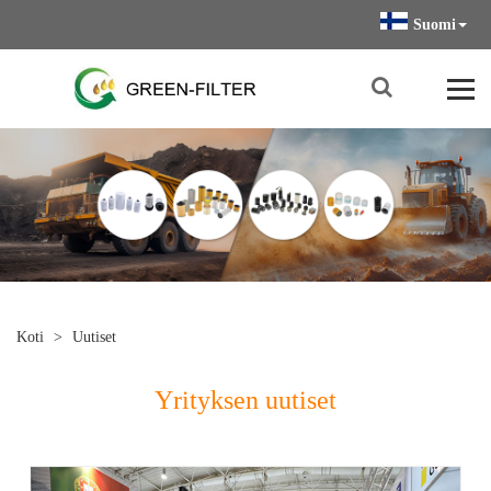
Suomi
Koti
>
Uutiset
Yrityksen uutiset