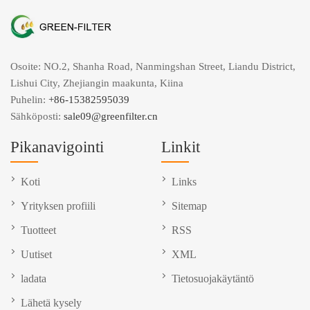
Osoite: NO.2, Shanha Road, Nanmingshan Street, Liandu District,
Lishui City, Zhejiangin maakunta, Kiina
Puhelin:
+86-15382595039
Sähköposti:
sale09@greenfilter.cn
Pikanavigointi
Linkit
Koti
Links
Yrityksen profiili
Sitemap
Tuotteet
RSS
Uutiset
XML
ladata
Tietosuojakäytäntö
Lähetä kysely