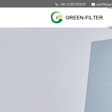
+86-15382595039
sale09@gre
Ko
Ot