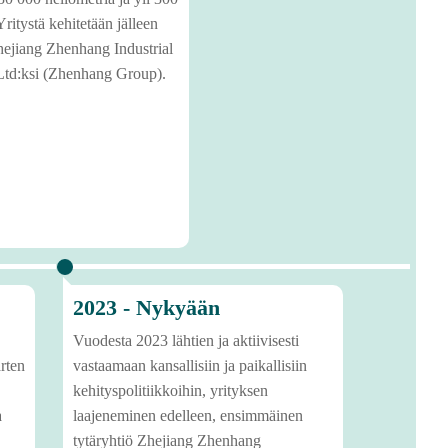
Yritystä kehitetään jälleen
Zhejiang Zhenhang Industrial
Ltd:ksi (Zhenhang Group).
2023 - Nykyään
Vuodesta 2023 lähtien ja aktiivisesti
arten
vastaamaan kansallisiin ja paikallisiin
kehityspolitiikkoihin, yrityksen
a
laajeneminen edelleen, ensimmäinen
tytäryhtiö Zhejiang Zhenhang