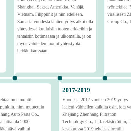
Shanghai, Saksa, Amerikka, Venäjä,
työntekijää. 
Vietnam, Filippiinit ja niin edelleen.
virallisesti 
Samasta vuodesta lähtien yritys alkoi olla
Group Co., 
yhteydessä kuuluisiin tuotemerkkeihin ja
tehtaisiin kotimaassa ja ulkomailla, ja on
myös vähitellen luonut yhteistyötä
heidän kanssaan.
2017-2019
ehtaamme muutti
Vuodesta 2017 vuoteen 2019 yritys
unkiin, nimi muutettiin
laajeni vähitellen kaikilta osin, jota v
ang Auto Parts Co.,
Zhejiang Zhenhang Filtration
a lattia-ala 5000
Technology Co., Ltd. rekisteröitiin, j
äätehtävä vaihtui
kesäkuussa 2019 tehdas siirrettiin