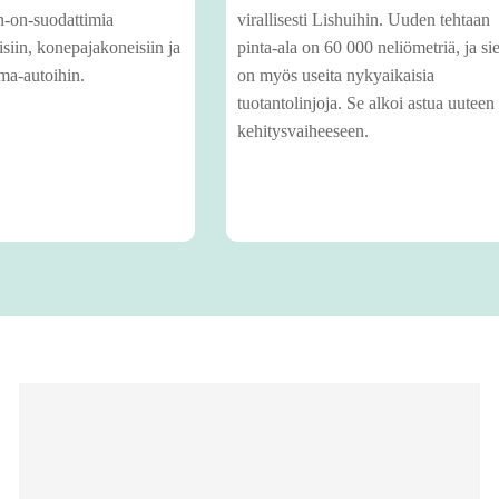
n-on-suodattimia
virallisesti Lishuihin. Uuden tehtaan
siin, konepajakoneisiin ja
pinta-ala on 60 000 neliömetriä, ja sie
ma-autoihin.
on myös useita nykyaikaisia ​​
tuotantolinjoja. Se alkoi astua uuteen
kehitysvaiheeseen.