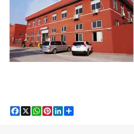
Facebook
X
WhatsApp
Pinterest
LinkedIn
Share