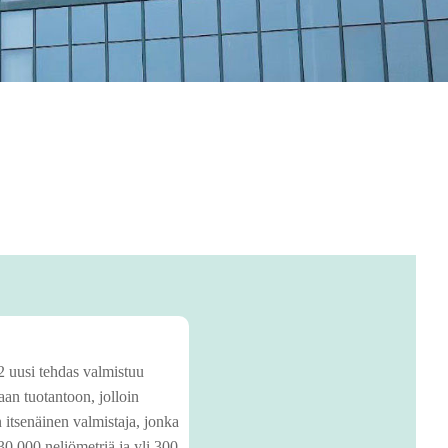
 uusi tehdas valmistuu
taan tuotantoon, jolloin
 itsenäinen valmistaja, jonka
30 000 neliömetriä ja yli 300