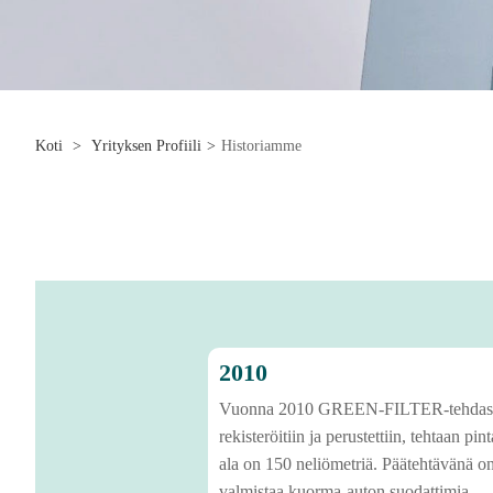
Koti
>
Yrityksen Profiili
>
Historiamme
2010
Vuonna 2010 GREEN-FILTER-tehdas
rekisteröitiin ja perustettiin, tehtaan pint
ala on 150 neliömetriä. Päätehtävänä o
valmistaa kuorma-auton suodattimia.