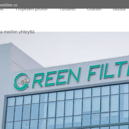
enfilter.cn
ti
Yrityksen profiili
Tuotteet
Uutiset
ladata
a meihin yhteyttä