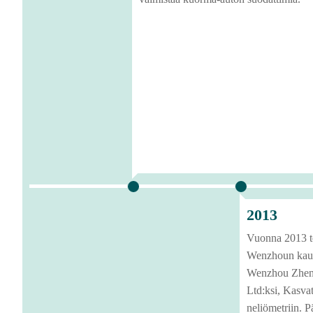
2013
Vuonna 2013 t
Wenzhoun kaup
Wenzhou Zhenh
Ltd:ksi, Kasvat
neliömetriin. P