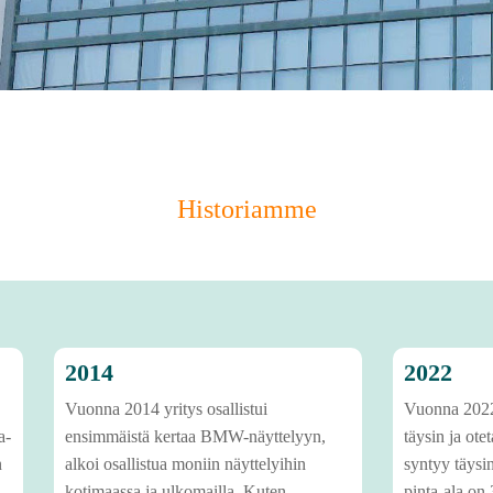
Historiamme
2014
2022
Vuonna 2014 yritys osallistui
Vuonna 2022
a-
ensimmäistä kertaa BMW-näyttelyyn,
täysin ja ote
n
alkoi osallistua moniin näyttelyihin
syntyy täysin
kotimaassa ja ulkomailla. Kuten
pinta-ala on 