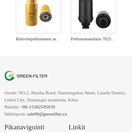
Ristiviitepolttoaineen suodatinelementti 423-8524
Polttoainesuodatin 7023589 Bobcatille
Osoite: NO.2, Shanha Road, Nanmingshan Street, Liandu District,
Lishui City, Zhejiangin maakunta, Kiina
Puhelin:
+86-15382595039
Sähköposti:
sale09@greenfilter.cn
Pikanavigointi
Linkit