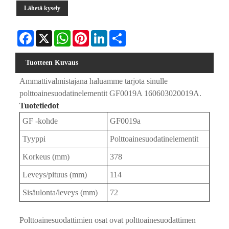
Lähetä kysely
Facebook
X
WhatsApp
Pinterest
LinkedIn
Share
Tuotteen Kuvaus
Ammattivalmistajana haluamme tarjota sinulle
polttoainesuodatinelementit GF0019A 160603020019A.
Tuotetiedot
GF -kohde
GF0019a
Tyyppi
Polttoainesuodatinelementit
Korkeus (mm)
378
Leveys/pituus (mm)
114
Sisäulonta/leveys (mm)
72
Polttoainesuodattimien osat ovat polttoainesuodattimen