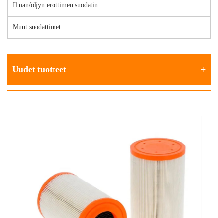
Ilman/öljyn erottimen suodatin
Muut suodattimet
Uudet tuotteet