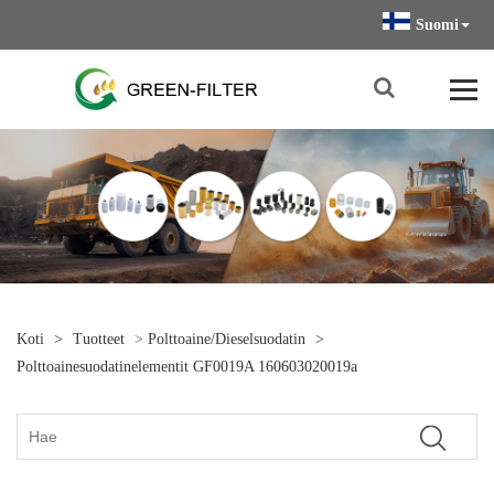
Suomi
Koti
>
Tuotteet
>
Polttoaine/dieselsuodatin
>
Polttoainesuodatinelementit GF0019A 160603020019a