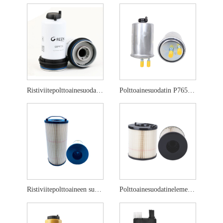
Ristiviitepolttoainesuodatin 837079726
Polttoainesuodatin P765325
Ristiviitepolttoaineen suodatinelementti FS20203
Polttoainesuodatinelementti FS20403