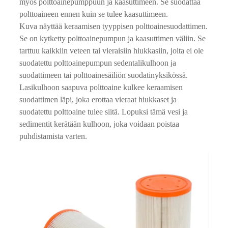
myös polttoainepumppuun ja kaasuttimeen. Se suodattaa
polttoaineen ennen kuin se tulee kaasuttimeen.
Kuva näyttää keraamisen tyyppisen polttoainesuodattimen.
Se on kytketty polttoainepumpun ja kaasuttimen väliin. Se
tarttuu kaikkiin veteen tai vieraisiin hiukkasiin, joita ei ole
suodatettu polttoainepumpun sedentalikulhoon ja
suodattimeen tai polttoainesäiliön suodatinyksikössä.
Lasikulhoon saapuva polttoaine kulkee keraamisen
suodattimen läpi, joka erottaa vieraat hiukkaset ja
suodatettu polttoaine tulee siitä. Lopuksi tämä vesi ja
sedimentit kerätään kulhoon, joka voidaan poistaa
puhdistamista varten.