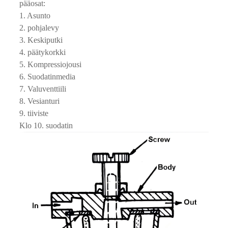
pääosat:
1. Asunto
2. pohjalevy
3. Keskiputki
4. päätykorkki
5. Kompressiojousi
6. Suodatinmedia
7. Valuventtiili
8. Vesianturi
9. tiiviste
Klo 10. suodatin