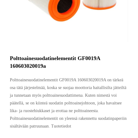
Polttoainesuodatinelementit GF0019A
160603020019a
Polttoainesuodatinelementit GF0019A 160603020019A on tärkeä
osa tätä järjestelmää, koska se suojaa moottoria haitallisilta jätteiltä
ja tunnetaan myös polttoainesuodattimena. Kuten nimestä voi
päätellä, se on kiinteä suodatin polttoainejohtoon, joka havaitsee
lika- ja ruostehiukkaset ja erottaa ne polttoaineesta.
Polttoainesuodatinelementit on yleensä rakennettu suodatinpaperiin
sisältävään patruunaan. Tuotetiedot