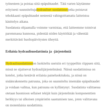
työnesteen ja poistaa siitä epäpuhtaudet. Tätä varten käytämme
erityisesti suunniteltuja
hydrauliset suodattimet
jotka poistavat
tehokkaasti epäpuhtaudet nesteestä vahingoittamatta laitteistoa
käsittelyn aikana.
Suodatusta ohjaamalla voimme varmistaa, että laitteemme toimivat
paremmassa kunnossa, pidentää niiden käyttöikää ja vähentää
merkittävästi huoltopäivitysten tiheyttä.
Erilaisia ​​hydraulisuodattimia ja -järjestelmiä
Hydraulisuodattimet
on luokiteltu useisiin eri tyyppeihin riippuen siitä,
missä ne sijaitsevat hydraulijärjestelmässä. Näissä suodattimissa on
kotelot, jotka kestävät erilaisia ​​paineluokituksia, ja niissä on
sisäänrakennettu patruuna, joka on suunniteltu imemään epäpuhtaudet
ja voidaan vaihtaa, kun patruuna on kyllästynyt. Suodatinta valittaessa
otetaan huomioon sellaiset tekijät kuin järjestelmän komponenttien
herkkyys tai ulkoisen ympäristön saastumisen taso, joten valittavana
on monenlaisia ​​suodattimia.