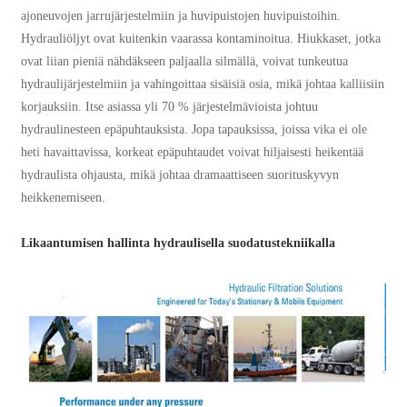
ajoneuvojen jarrujärjestelmiin ja huvipuistojen huvipuistoihin.
Hydrauliöljyt ovat kuitenkin vaarassa kontaminoitua. Hiukkaset, jotka
ovat liian pieniä nähdäkseen paljaalla silmällä, voivat tunkeutua
hydraulijärjestelmiin ja vahingoittaa sisäisiä osia, mikä johtaa kalliisiin
korjauksiin. Itse asiassa yli 70 % järjestelmävioista johtuu
hydraulinesteen epäpuhtauksista. Jopa tapauksissa, joissa vika ei ole
heti havaittavissa, korkeat epäpuhtaudet voivat hiljaisesti heikentää
hydraulista ohjausta, mikä johtaa dramaattiseen suorituskyvyn
heikkenemiseen.
Likaantumisen hallinta hydraulisella suodatustekniikalla