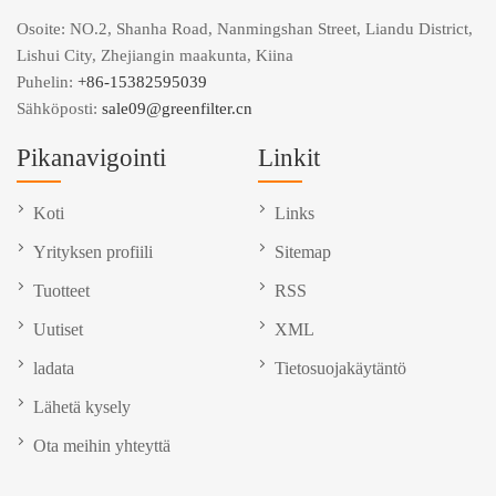
Osoite: NO.2, Shanha Road, Nanmingshan Street, Liandu District,
Lishui City, Zhejiangin maakunta, Kiina
Puhelin:
+86-15382595039
Sähköposti:
sale09@greenfilter.cn
Pikanavigointi
Linkit
Koti
Links
Yrityksen profiili
Sitemap
Tuotteet
RSS
Uutiset
XML
ladata
Tietosuojakäytäntö
Lähetä kysely
Ota meihin yhteyttä