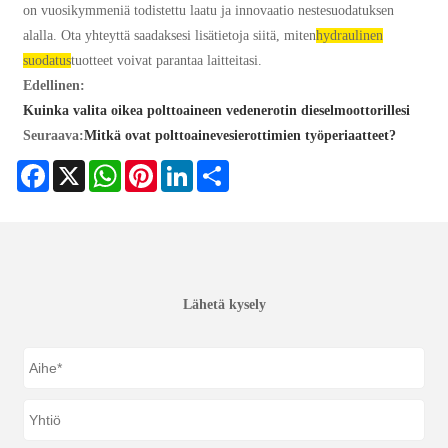
on vuosikymmeniä todistettu laatu ja innovaatio nestesuodatuksen
alalla. Ota yhteyttä saadaksesi lisätietoja siitä, miten
hydraulinen
suodatus
tuotteet voivat parantaa laitteitasi.
Edellinen:
Kuinka valita oikea polttoaineen vedenerotin dieselmoottorillesi
Seuraava:
Mitkä ovat polttoainevesierottimien työperiaatteet?
Facebook
X
WhatsApp
Pinterest
LinkedIn
Share
Lähetä kysely