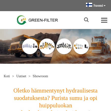
Suomi
Koti
>
Uutiset
>
Showroom
Oletko hämmentynyt hydraulisesta
suodatuksesta? Purista sumu ja opi
huippuluokan