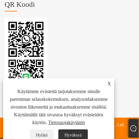
QR Koodi
X
Käytämme evästeitä tarjotaksemme sinulle
paremman selauskokemuksen, analysoidaksemme
sivuston liikennettä ja mukauttaaksemme sisältöä.
Käyttämällä tätä sivustoa hyväksyt evästeiden
käytön.
Tietosuojakäytäntö
Copyright © 2024 Zhejiang Zhenhang International Trade Co., Ltd.
Kaikki oikeudet pidätetään.
Hylätä
Hyväksyä