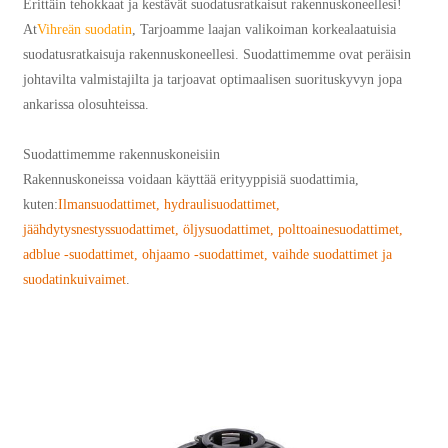
Erittäin tehokkaat ja kestävät suodatusratkaisut rakennuskoneellesi!
At
Vihreän suodatin
, Tarjoamme laajan valikoiman korkealaatuisia
suodatusratkaisuja rakennuskoneellesi. Suodattimemme ovat peräisin
johtavilta valmistajilta ja tarjoavat optimaalisen suorituskyvyn jopa
ankarissa olosuhteissa.
Suodattimemme rakennuskoneisiin
Rakennuskoneissa voidaan käyttää erityyppisiä suodattimia,
kuten:
Ilmansuodattimet, hydraulisuodattimet,
jäähdytysnestyssuodattimet, öljysuodattimet, polttoainesuodattimet,
adblue -suodattimet, ohjaamo -suodattimet, vaihde suodattimet ja
suodatinkuivaimet
.