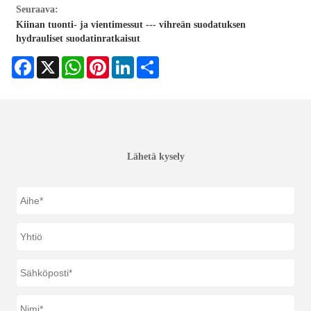
Seuraava:
Kiinan tuonti- ja vientimessut --- vihreän suodatuksen
hydrauliset suodatinratkaisut
Facebook
X
WhatsApp
Pinterest
LinkedIn
Share
Lähetä kysely