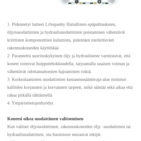
1. Pidennetyt laitteet Lifespanby Haitallisten epäpuhtauksien,
öljynsuodattimien ja hydraulisuodattimien poistaminen vähentävät
kriittisten komponenttien kulumista, pidentäen merkittävästi
rakennuskoneiden käyttöikää.
2. Parannettu suorituskykyinen öljy ja hydraulineste varmistavat, että
koneet toimivat huipputehokkuudella, tarjoamalla tasaisen voiman ja
vähentävät odottamattomien hajoamisten riskiä.
3. Korkealaatuisten suodattimien kustannussäästöraja-alue minimoi
kalliiden korjausten ja korvausten tarpeen, mikä säästää sekä aikaa että
rahaa pitkällä tähtäimellä.
4. Ympäristöetujenhyödyt.
Koneesi oikea suodattimen valitseminen
Kun valitset öljysuodattimen, rakennuskoneiden öljy -suodattimen tai
hydraulisuodattimen, ota huomioon seuraavat tekijät: