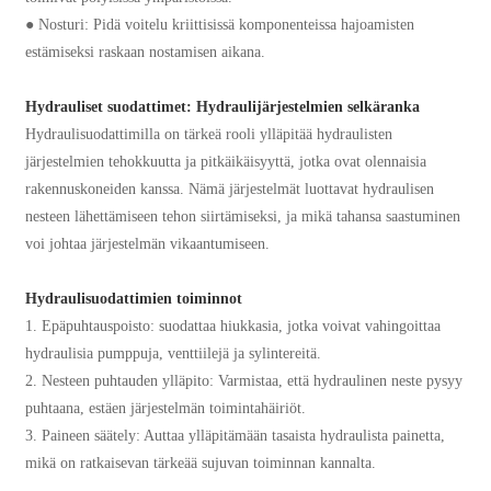
● Nosturi: Pidä voitelu kriittisissä komponenteissa hajoamisten
estämiseksi raskaan nostamisen aikana.
Hydrauliset suodattimet: Hydraulijärjestelmien selkäranka
Hydraulisuodattimilla on tärkeä rooli ylläpitää hydraulisten
järjestelmien tehokkuutta ja pitkäikäisyyttä, jotka ovat olennaisia ​​
rakennuskoneiden kanssa. Nämä järjestelmät luottavat hydraulisen
nesteen lähettämiseen tehon siirtämiseksi, ja mikä tahansa saastuminen
voi johtaa järjestelmän vikaantumiseen.
Hydraulisuodattimien toiminnot
1. Epäpuhtauspoisto: suodattaa hiukkasia, jotka voivat vahingoittaa
hydraulisia pumppuja, venttiilejä ja sylintereitä.
2. Nesteen puhtauden ylläpito: Varmistaa, että hydraulinen neste pysyy
puhtaana, estäen järjestelmän toimintahäiriöt.
3. Paineen säätely: Auttaa ylläpitämään tasaista hydraulista painetta,
mikä on ratkaisevan tärkeää sujuvan toiminnan kannalta.