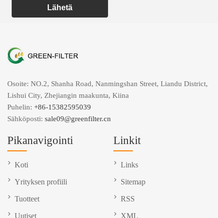
Lähetä
Osoite: NO.2, Shanha Road, Nanmingshan Street, Liandu District,
Lishui City, Zhejiangin maakunta, Kiina
Puhelin:
+86-15382595039
Sähköposti:
sale09@greenfilter.cn
Pikanavigointi
Linkit
Koti
Links
Yrityksen profiili
Sitemap
Tuotteet
RSS
Uutiset
XML