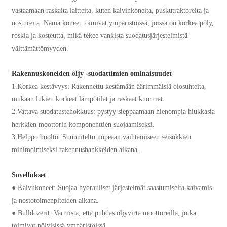
vastaamaan raskaita laitteita, kuten kaivinkoneita, puskutraktoreita ja
nostureita. Nämä koneet toimivat ympäristöissä, joissa on korkea pöly,
roskia ja kosteutta, mikä tekee vankista suodatusjärjestelmistä
välttämättömyyden.
Rakennuskoneiden öljy -suodattimien ominaisuudet
1.Korkea kestävyys: Rakennettu kestämään äärimmäisiä olosuhteita,
mukaan lukien korkeat lämpötilat ja raskaat kuormat.
2.Vattava suodatustehokkuus: pystyy sieppaamaan hienompia hiukkasia
herkkien moottorin komponenttien suojaamiseksi.
3.Helppo huolto: Suunniteltu nopeaan vaihtamiseen seisokkien
minimoimiseksi rakennushankkeiden aikana.
Sovellukset
● Kaivukoneet: Suojaa hydrauliset järjestelmät saastumiselta kaivamis-
ja nostotoimenpiteiden aikana.
● Bulldozerit: Varmista, että puhdas öljyvirta moottoreilla, jotka
toimivat pölyisissä ympäristöissä.