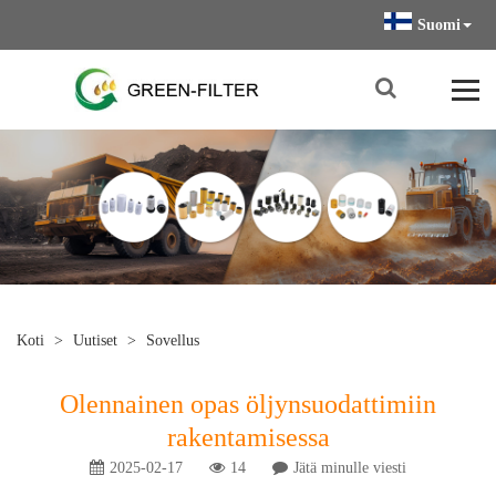
Suomi
Koti
>
Uutiset
>
Sovellus
Olennainen opas öljynsuodattimiin
rakentamisessa
2025-02-17
14
Jätä minulle viesti