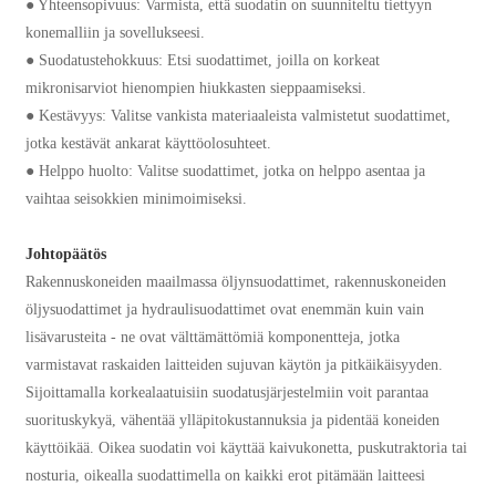
● Yhteensopivuus: Varmista, että suodatin on suunniteltu tiettyyn
konemalliin ja sovellukseesi.
● Suodatustehokkuus: Etsi suodattimet, joilla on korkeat
mikronisarviot hienompien hiukkasten sieppaamiseksi.
● Kestävyys: Valitse vankista materiaaleista valmistetut suodattimet,
jotka kestävät ankarat käyttöolosuhteet.
● Helppo huolto: Valitse suodattimet, jotka on helppo asentaa ja
vaihtaa seisokkien minimoimiseksi.
Johtopäätös
Rakennuskoneiden maailmassa öljynsuodattimet, rakennuskoneiden
öljysuodattimet ja hydraulisuodattimet ovat enemmän kuin vain
lisävarusteita - ne ovat välttämättömiä komponentteja, jotka
varmistavat raskaiden laitteiden sujuvan käytön ja pitkäikäisyyden.
Sijoittamalla korkealaatuisiin suodatusjärjestelmiin voit parantaa
suorituskykyä, vähentää ylläpitokustannuksia ja pidentää koneiden
käyttöikää. Oikea suodatin voi käyttää kaivukonetta, puskutraktoria tai
nosturia, oikealla suodattimella on kaikki erot pitämään laitteesi