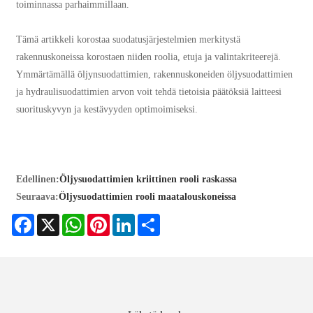
toiminnassa parhaimmillaan.
Tämä artikkeli korostaa suodatusjärjestelmien merkitystä
rakennuskoneissa korostaen niiden roolia, etuja ja valintakriteerejä.
Ymmärtämällä öljynsuodattimien, rakennuskoneiden öljysuodattimien
ja hydraulisuodattimien arvon voit tehdä tietoisia päätöksiä laitteesi
suorituskyvyn ja kestävyyden optimoimiseksi.
Edellinen:
Öljysuodattimien kriittinen rooli raskassa
Seuraava:
Öljysuodattimien rooli maatalouskoneissa
Facebook
X
WhatsApp
Pinterest
LinkedIn
Share