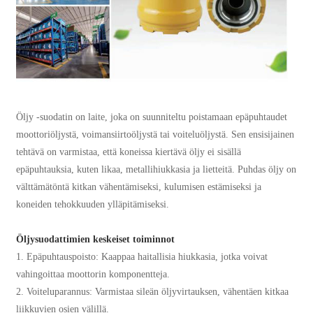
Öljy -suodatin on laite, joka on suunniteltu poistamaan epäpuhtaudet
moottoriöljystä, voimansiirtoöljystä tai voiteluöljystä. Sen ensisijainen
tehtävä on varmistaa, että koneissa kiertävä öljy ei sisällä
epäpuhtauksia, kuten likaa, metallihiukkasia ja lietteitä. Puhdas öljy on
välttämätöntä kitkan vähentämiseksi, kulumisen estämiseksi ja
koneiden tehokkuuden ylläpitämiseksi.
Öljysuodattimien keskeiset toiminnot
1. Epäpuhtauspoisto: Kaappaa haitallisia hiukkasia, jotka voivat
vahingoittaa moottorin komponentteja.
2. Voiteluparannus: Varmistaa sileän öljyvirtauksen, vähentäen kitkaa
liikkuvien osien välillä.